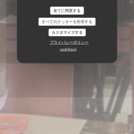
SALENTO MARAIS
全てに同意する
|
PARIS
すべてのクッキーを拒否する
カスタマイズする
予約
プライバシーポリシー
取り除く
undefined