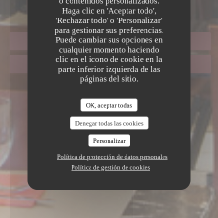
SALENTO MARAIS
o contenidos personalizados.
|
PARIS
Haga clic en 'Aceptar todo',
'Rechazar todo' o 'Personalizar'
para gestionar sus preferencias.
Puede cambiar sus opciones en
RESERVAR UNA MESA
cualquier momento haciendo
clic en el icono de cookie en la
TAKEAWAY
parte inferior izquierda de las
páginas del sitio.
OK, aceptar todas
Denegar todas las cookies
Personalizar
Política de protección de datos personales
Política de gestión de cookies