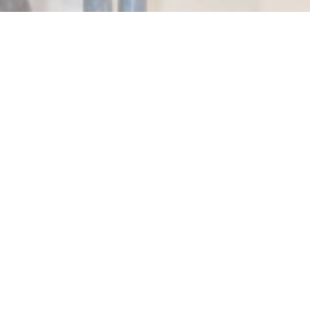
SALENTO Marais
Nuestra marca ha existido desde marzo de 2010.
Desde noviembre de 2017, abrimos una segunda dirección en
48 rue Condorcet Paris 9 Montmartre Salento.
Recientemente se trasladó nuestro histórico restaurante,
templo Salento calle Marais a las 6 Jarente calle, plaza del
Mercado, Santa Catalina París 4 también.
Ofrecemos cocina tradicional italiana revisados ​​de acuerdo
con los gustos franceses.