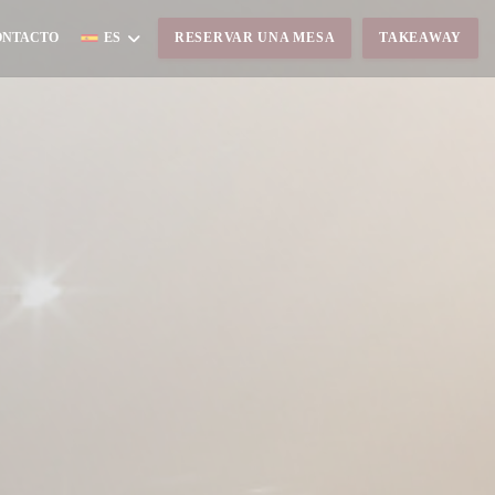
ONTACTO
ES
RESERVAR UNA MESA
TAKEAWAY
 NUEVA VENTANA))
NA NUEVA VENTANA))