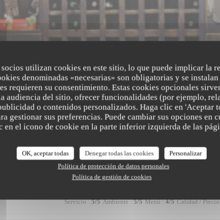
 socios utilizan cookies en este sitio, lo que puede implicar la 
ookies denominadas «necesarias» son obligatorias y se instalan 
es requieren su consentimiento. Estas cookies opcionales sirven
a audiencia del sitio, ofrecer funcionalidades (por ejemplo, re
publicidad o contenidos personalizados. Haga clic en 'Aceptar t
para gestionar sus preferencias. Puede cambiar sus opciones en
 en el icono de cookie en la parte inferior izquierda de las pági
es de nuestros clientes
OK, aceptar todas
Denegar todas las cookies
Personalizar
Política de protección de datos personales
Política de gestión de cookies
Servicio
:
5
/5
Ambiente
:
5
/5
Menú
:
4
/5
Calidad / Precio