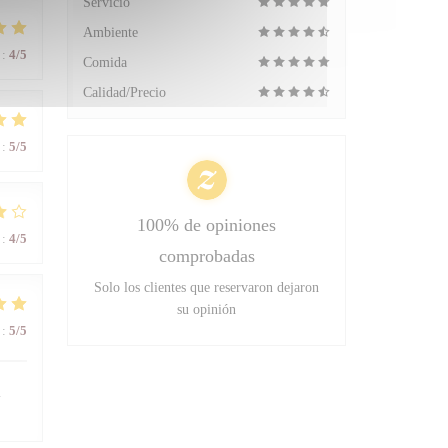
Servicio
Ambiente
:
4
/5
Comida
Calidad/Precio
:
5
/5
100% de opiniones
:
4
/5
comprobadas
Solo los clientes que reservaron dejaron
su opinión
:
5
/5
l