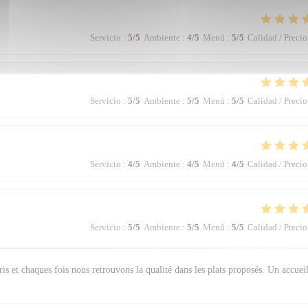
Servicio
:
5
/5
Ambiente
:
4
/5
Menú
:
5
/5
Calidad / Precio
Servicio
:
5
/5
Ambiente
:
5
/5
Menú
:
5
/5
Calidad / Precio
Servicio
:
4
/5
Ambiente
:
4
/5
Menú
:
4
/5
Calidad / Precio
Servicio
:
5
/5
Ambiente
:
5
/5
Menú
:
5
/5
Calidad / Precio
s et chaques fois nous retrouvons la qualité dans les plats proposés. Un accuei