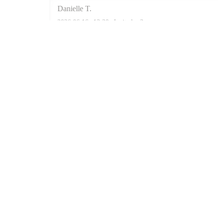
Danielle
T
2026-06-16
- 12:30 - Invitados 3
Mapa y Contacto
((abre en una nueva
6 RUE DE JARENTE 75004 PARIS
01 40 29 03 03