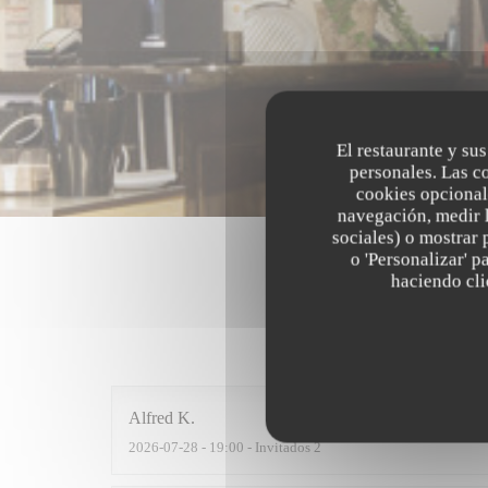
El restaurante y sus
personales. Las c
cookies opcional
navegación, medir l
sociales) o mostrar 
o 'Personalizar' 
haciendo clic
Las opinion
Alfred
K
2026-07-28
- 19:00 - Invitados 2