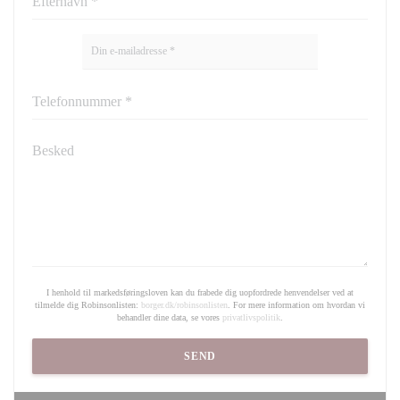
I henhold til markedsføringsloven kan du frabede dig uopfordrede henvendelser ved at
tilmelde dig Robinsonlisten:
borger.dk/robinsonlisten
. For mere information om hvordan vi
behandler dine data, se vores
privatlivspolitik
.