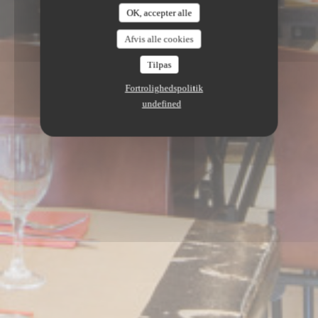
OK, accepter alle
Afvis alle cookies
Tilpas
Fortrolighedspolitik
undefined