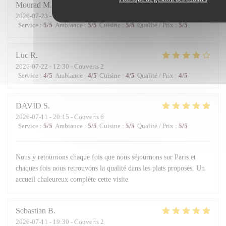
Mourad
M
2026-07-23
- 13:00 - Couverts 2
Service
:
5
/5
Ambiance
:
5
/5
Cuisine
:
5
/5
Qualité / Prix
:
5
/5
Luc
R
2026-07-22
- 12:30 - Couverts 2
Service
:
4
/5
Ambiance
:
4
/5
Cuisine
:
4
/5
Qualité / Prix
:
4
/5
DAVID
S
2026-07-11
- 20:15 - Couverts 6
Service
:
5
/5
Ambiance
:
5
/5
Cuisine
:
5
/5
Qualité / Prix
:
5
/5
Nous y retournons chaque fois que nous séjournons sur Paris et
chaques fois nous retrouvons la qualité dans les plats proposés. Un
accueil chaleureux complète cette visite
Sebastian
B
2026-07-11
- 19:30 - Couverts 2