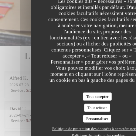
Les cookies dits « nécessaires » son
obligatoires et installés par défaut. D'au
cookies facultatifs nécessitent votre
consentement. Ces cookies facultatifs se
à analyser votre navigation, mesure
l'audience du site, proposer des
fonctionnalités (ex : en lien avec les ré
sociaux) ou afficher des publicités o
contenus personnalisés. Cliquez sur « 
Les avis de nos clients
accepter », « Tout refuser » ou «
Personnaliser » pour gérer vos préféren
Vous pouvez modifier vos choix à to
moment en cliquant sur l'icône représen
Alfred
K
un cookie en bas à gauche des pages du 
2026-07-28
- 19:00 - Couverts 2
Service
:
5
/5
Ambiance
:
5
/5
Cuisine
:
4
/5
Qualité / Prix
:
5
/5
Tout accepter
Tout refuser
David
T
2026-07-24
- 20:00 - Couverts 5
Personnaliser
Service
:
5
/5
Ambiance
:
4
/5
Cuisine
:
5
/5
Qualité / Prix
:
4
/5
Politique de protection des données à caractère pe
Politique de gestion des cookies