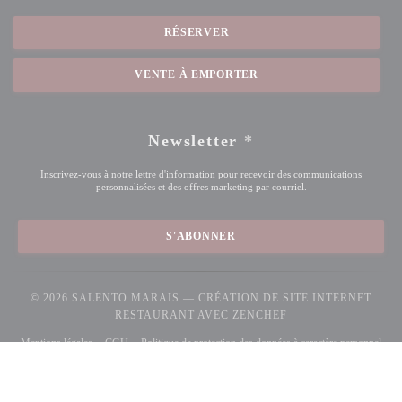
RÉSERVER
VENTE À EMPORTER
Newsletter
*
Inscrivez-vous à notre lettre d'information pour recevoir des communications
personnalisées et des offres marketing par courriel.
S'ABONNER
© 2026 SALENTO MARAIS — CRÉATION DE SITE INTERNET
((OUVRE UNE NOUV
RESTAURANT AVEC
ZENCHEF
((ouvre une nouvelle fenêtre))
((ouvre une nouvelle fenêtre))
((ouv
Mentions légales
CGU
Politique de protection des données à caractère personnel
((ouvre une nouvelle fenêtre))
((ouvre une nouvelle fenêtre))
Politique de cookies
Accessibilite