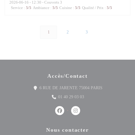
2026-06-16
- 12:30 - Couverts 3
Service
:
5
/5
Ambiance
:
5
/5
Cuisine
:
5
/5
Qualité / Prix
:
5
/5
1
2
3
Accès/Contact
((ouvre une nouvell
6 RUE DE JARENTE 75004 PARIS
01 40 29 03 03
Facebook ((ouvre une nouvelle fenêtre)
Instagram ((ouvre une nouvelle 
Nous contacter