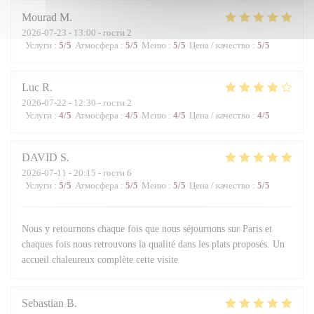
Mourad
M
2026-07-23
- 13:00 - гости 2
Услуги
:
5
/5
Атмосфера
:
5
/5
Меню
:
5
/5
Цена / качество
:
5
/5
Luc
R
2026-07-22
- 12:30 - гости 2
Услуги
:
4
/5
Атмосфера
:
4
/5
Меню
:
4
/5
Цена / качество
:
4
/5
DAVID
S
2026-07-11
- 20:15 - гости 6
Услуги
:
5
/5
Атмосфера
:
5
/5
Меню
:
5
/5
Цена / качество
:
5
/5
Nous y retournons chaque fois que nous séjournons sur Paris et
chaques fois nous retrouvons la qualité dans les plats proposés. Un
accueil chaleureux complète cette visite
Sebastian
B