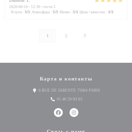
Danielle
T
2026-06-16
- 12:30 - гости 3
Услуги
:
5
/5
Атмосфера
:
5
/5
Меню
:
5
/5
Цена / качество
:
5
/5
1
2
3
Карта и контакты
((открывается в н
6 RUE DE JARENTE 75004 PARIS
01 40 29 03 03
Facebook ((открывается в новом окне
Instagram ((открывается в но
Связь с нами