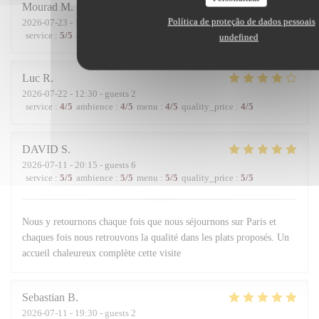
Mourad
M
Política de proteção de dados pessoais
2026-07-23
- 13:00 - guests 2
service
:
5
/5
ambience
:
5
/5
menu
:
5
/5
quality_price
:
5
/5
undefined
Luc
R
2026-07-22
- 12:30 - guests 2
service
:
4
/5
ambience
:
4
/5
menu
:
4
/5
quality_price
:
4
/5
DAVID
S
2026-07-11
- 20:15 - guests 6
service
:
5
/5
ambience
:
5
/5
menu
:
5
/5
quality_price
:
5
/5
Nous y retournons chaque fois que nous séjournons sur Paris et
chaques fois nous retrouvons la qualité dans les plats proposés. Un
accueil chaleureux complète cette visite
Sebastian
B
2026-07-11
- 19:30 - guests 2