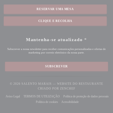
RESERVAR UMA MESA
CLIQUE E RECOLHA
Mantenha-se atualizado
*
Subscrever a nossa newsletter para receber comunicações personalizadas e ofertas de
marketing por correio eletrónico da nossa parte.
SUBSCREVER
© 2026 SALENTO MARAIS — WEBSITE DO RESTAURANTE
((ABRE NUMA NOVA JA
CRIADO POR
ZENCHEF
((abre numa nova janela))
((abre numa nova janela))
Aviso Legal
TERMOS DE UTILIZAÇÃO
Política de proteção de dados pessoais
((abre numa nova janela))
((abre numa nova janela))
((abre numa nova janela))
Política de cookies
Acessibilidade