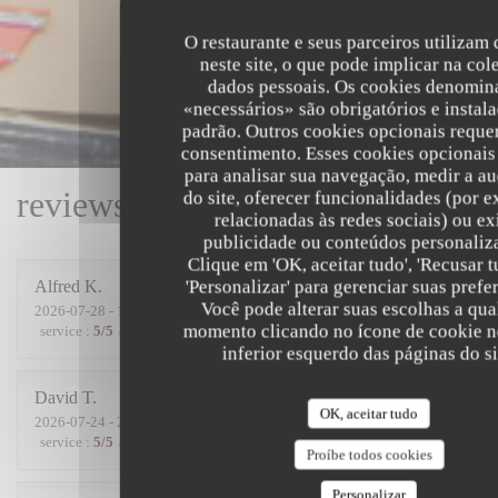
O restaurante e seus parceiros utilizam
neste site, o que pode implicar na col
dados pessoais. Os cookies denomin
«necessários» são obrigatórios e instal
padrão. Outros cookies opcionais reque
consentimento. Esses cookies opcionai
para analisar sua navegação, medir a au
reviews_from_our_clients_follo
do site, oferecer funcionalidades (por 
relacionadas às redes sociais) ou ex
publicidade ou conteúdos personaliz
Clique em 'OK, aceitar tudo', 'Recusar t
'Personalizar' para gerenciar suas prefe
Alfred
K
Você pode alterar suas escolhas a qua
2026-07-28
- 19:00 - guests 2
momento clicando no ícone de cookie n
service
:
5
/5
ambience
:
5
/5
menu
:
4
/5
quality_price
:
5
/5
inferior esquerdo das páginas do si
David
T
OK, aceitar tudo
2026-07-24
- 20:00 - guests 5
service
:
5
/5
ambience
:
4
/5
menu
:
5
/5
quality_price
:
4
/5
Proíbe todos cookies
Personalizar