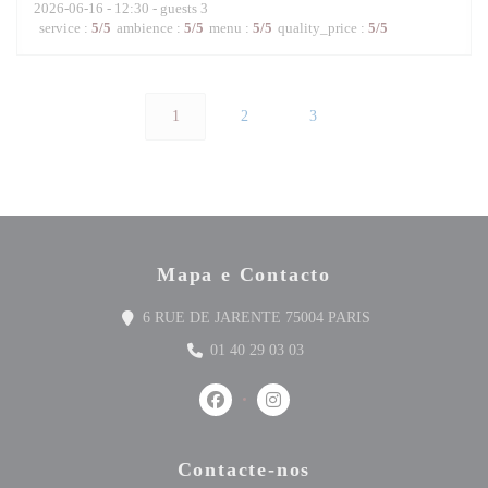
2026-06-16
- 12:30 - guests 3
service
:
5
/5
ambience
:
5
/5
menu
:
5
/5
quality_price
:
5
/5
1
2
3
Mapa e Contacto
((abre numa nova j
6 RUE DE JARENTE 75004 PARIS
01 40 29 03 03
Facebook ((abre numa nova janela))
Instagram ((abre numa nova jan
Contacte-nos