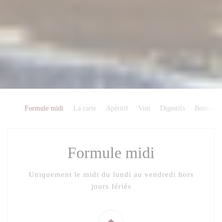
Formule midi
La carte
Apéritif
Vini
Digestifs
Boissons 
Formule midi
Uniquement le midi du lundi au vendredi hors
jours fériés