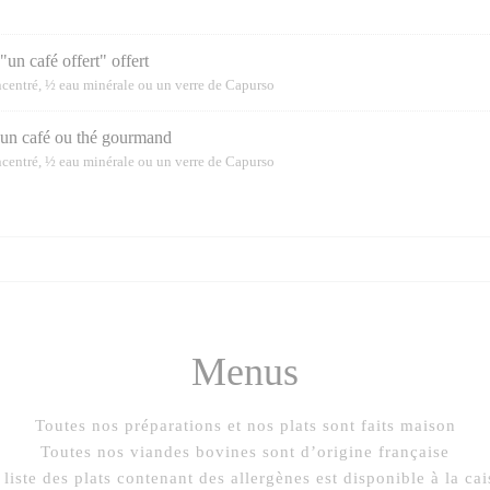
"un café offert" offert
oncentré, ½ eau minérale ou un verre de Capurso
+ un café ou thé gourmand
oncentré, ½ eau minérale ou un verre de Capurso
Menus
Toutes nos préparations et nos plats sont faits maison
Toutes nos viandes bovines sont d’origine française
 liste des plats contenant des allergènes est disponible à la cai