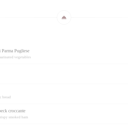
di Parma Pugliese
arinated vegetables
c bread
peck croccante
crispy smoked ham