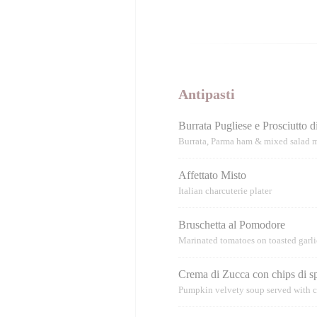
Antipasti
Burrata Pugliese e Prosciutto 
Burrata, Parma ham & mixed salad m
Affettato Misto
Italian charcuterie plater
Bruschetta al Pomodore
Marinated tomatoes on toasted garli
Crema di Zucca con chips di s
Pumpkin velvety soup served with 