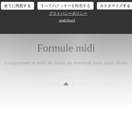
Formule midi
Menus
全てに同意する
すべてのクッキーを拒否する
カスタマイズする
プライバシーポリシー
undefined
Formule midi
Uniquement le midi du lundi au vendredi hors jours fériés