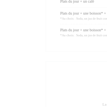
Plats du jour + un café
Plats du jour + une boisson* + 
*Au choix : Soda, un jus de fruit c
Plats du jour + une boisson* 
*Au choix : Soda, un jus de fruit c
La