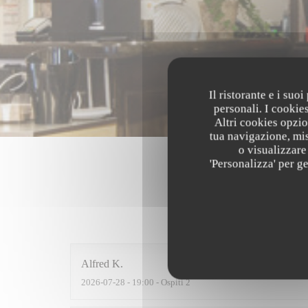
Il ristorante e i suo
personali. I cookie
Altri cookies opzio
tua navigazione, mis
o visualizzare 
'Personalizza' per g
I parer
Alfred
K
2026-07-28
- 19:00 - Ospiti 2