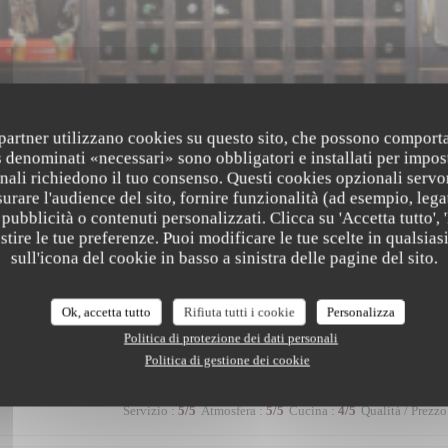
i partner utilizzano cookies su questo sito, che possono comporta
s denominati «necessari» sono obbligatori e installati per impos
nali richiedono il tuo consenso. Questi cookies opzionali servo
urare l'audience del sito, fornire funzionalità (ad esempio, lega
pubblicità o contenuti personalizzati. Clicca su 'Accetta tutto', '
estire le tue preferenze. Puoi modificare le tue scelte in qualsi
sull'icona del cookie in basso a sinistra delle pagine del sito.
i dei nostri clienti
Ok, accetta tutto
Rifiuta tutti i cookie
Personalizza
Politica di protezione dei dati personali
Politica di gestione dei cookie
Servizio
:
5
/5
Atmosfera
:
5
/5
Cucina
:
4
/5
Qualità / Prezzo