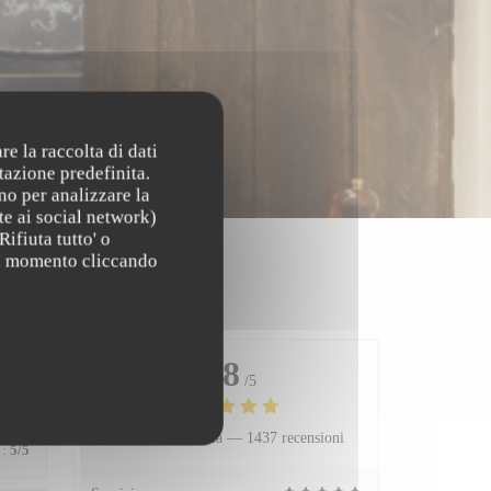
re la raccolta di dati
tazione predefinita.
no per analizzare la
te ai social network)
Rifiuta tutto' o
asi momento cliccando
4.8
/5
Valutazione media —
1437 recensioni
:
5
/5