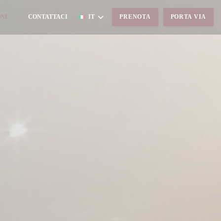
NI
CONTATTACI
IT
PRENOTA
PORTA VIA
((APRE UNA NUOVA FINESTRA))
((APRE UNA NUOVA FINESTRA))