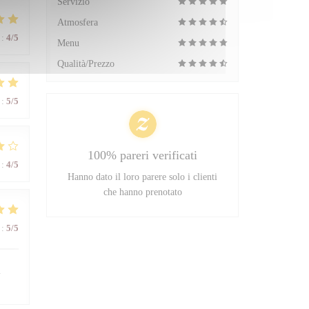
Servizio
Atmosfera
:
4
/5
Menu
Qualità/Prezzo
:
5
/5
100% pareri verificati
:
4
/5
Hanno dato il loro parere solo i clienti
che hanno prenotato
:
5
/5
l