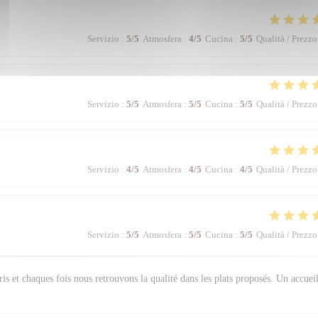
Servizio
:
5
/5
Atmosfera
:
4
/5
Cucina
:
5
/5
Qualità / Prezzo
Servizio
:
5
/5
Atmosfera
:
5
/5
Cucina
:
5
/5
Qualità / Prezzo
Servizio
:
4
/5
Atmosfera
:
4
/5
Cucina
:
4
/5
Qualità / Prezzo
Servizio
:
5
/5
Atmosfera
:
5
/5
Cucina
:
5
/5
Qualità / Prezzo
s et chaques fois nous retrouvons la qualité dans les plats proposés. Un accuei