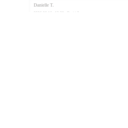
Danielle
T
2026-06-16
- 12:30 - Ospiti 3
Contattaci
((apre una nuova fin
6 RUE DE JARENTE 75004 PARIS
01 40 29 03 03