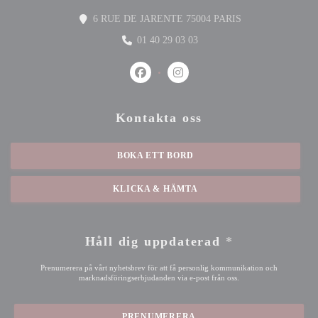
((öppnas i ett nytt 
6 RUE DE JARENTE 75004 PARIS
01 40 29 03 03
Facebook ((öppnas i ett nytt fönster))
Instagram ((öppnas i ett nytt fön
Kontakta oss
BOKA ETT BORD
KLICKA & HÄMTA
Håll dig uppdaterad
*
Prenumerera på vårt nyhetsbrev för att få personlig kommunikation och
marknadsföringserbjudanden via e-post från oss.
PRENUMERERA