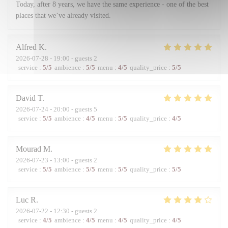
Today, after 8 years, we have the same experience - one of the best
places that we’ve already visited.
Alfred
K
2026-07-28
- 19:00 - guests 2
service
:
5
/5
ambience
:
5
/5
menu
:
4
/5
quality_price
:
5
/5
David
T
2026-07-24
- 20:00 - guests 5
service
:
5
/5
ambience
:
4
/5
menu
:
5
/5
quality_price
:
4
/5
Mourad
M
2026-07-23
- 13:00 - guests 2
service
:
5
/5
ambience
:
5
/5
menu
:
5
/5
quality_price
:
5
/5
Luc
R
2026-07-22
- 12:30 - guests 2
service
:
4
/5
ambience
:
4
/5
menu
:
4
/5
quality_price
:
4
/5