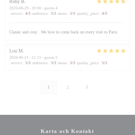
Ruby
B
2026-06-29
- 20:00 - guests 4
service
:
4
/5
ambience
:
5
/5
menu
:
5
/5
quality_price
:
4
/5
Classic and cozy . We love to come back on every visit to Paris
Lou
M
2026-06-21
- 21:15 - guests 5
service
:
5
/5
ambience
:
5
/5
menu
:
5
/5
quality_price
:
5
/5
1
2
3
Karta och Kontakt