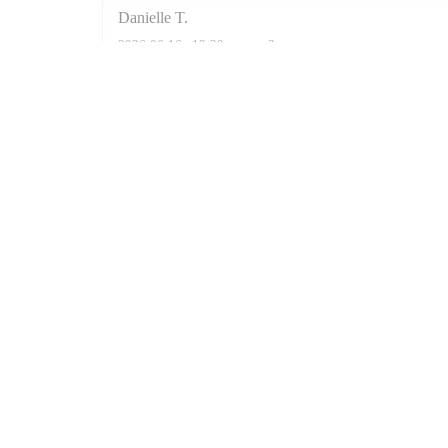
Danielle
T
2026-06-16
- 12:30 - гости 3
Карта и контакты
((открывается в но
6 RUE DE JARENTE 75004 PARIS
01 40 29 03 03