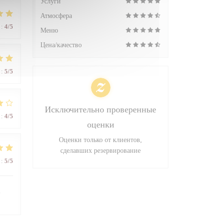
Услуги
Атмосфера
:
4
/5
Меню
Цена/качество
:
5
/5
Исключительно проверенные
:
4
/5
оценки
Оценки только от клиентов,
сделавших резервирование
:
5
/5
l