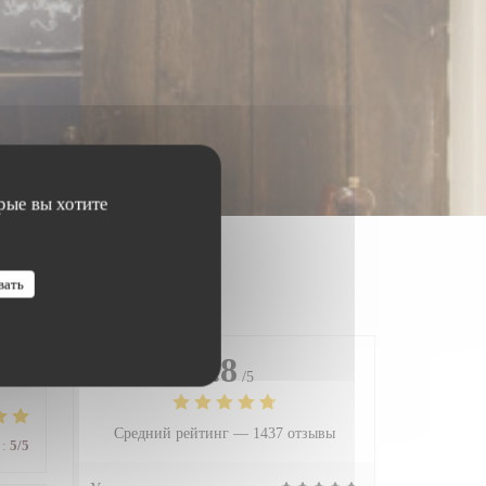
рые вы хотите
вать
4.8
/5
Средний рейтинг —
1437 отзывы
:
5
/5