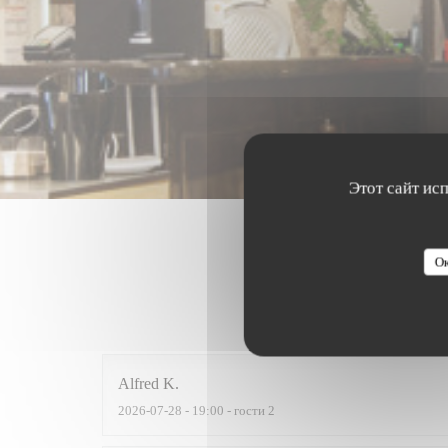
Этот сайт ис
Ок
Оценки 
Alfred
K
2026-07-28
- 19:00 - гости 2