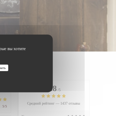
рые вы хотите
вать
4.8
/5
Средний рейтинг —
1437 отзывы
:
5
/5