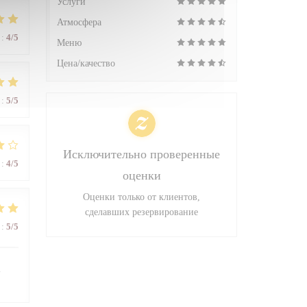
Услуги
Атмосфера
:
4
/5
Меню
Цена/качество
:
5
/5
Исключительно проверенные
:
4
/5
оценки
Оценки только от клиентов,
сделавших резервирование
:
5
/5
l