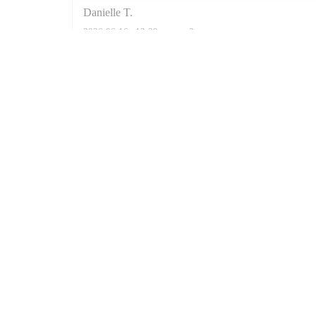
Danielle
T
2026-06-16
- 12:30 - гости 3
Карта и контакты
((открывается в но
6 RUE DE JARENTE 75004 PARIS
01 40 29 03 03