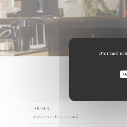
Этот сайт ис
Ок
Оценки 
Alfred
K
2026-07-28
- 19:00 - гости 2