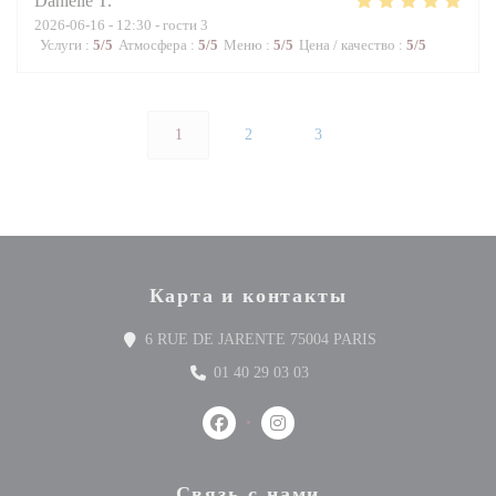
Danielle
T
2026-06-16
- 12:30 - гости 3
Услуги
:
5
/5
Атмосфера
:
5
/5
Меню
:
5
/5
Цена / качество
:
5
/5
1
2
3
Карта и контакты
((открывается в н
6 RUE DE JARENTE 75004 PARIS
01 40 29 03 03
Facebook ((открывается в новом окне
Instagram ((открывается в но
Связь с нами