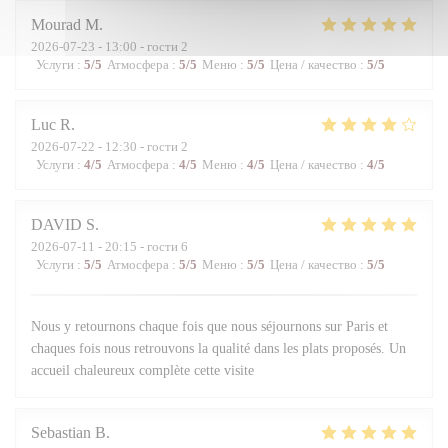
Mourad
M
2026-07-23
- 13:00 - гости 2
Услуги
:
5
/5
Атмосфера
:
5
/5
Меню
:
5
/5
Цена / качество
:
5
/5
Luc
R
2026-07-22
- 12:30 - гости 2
Услуги
:
4
/5
Атмосфера
:
4
/5
Меню
:
4
/5
Цена / качество
:
4
/5
DAVID
S
2026-07-11
- 20:15 - гости 6
Услуги
:
5
/5
Атмосфера
:
5
/5
Меню
:
5
/5
Цена / качество
:
5
/5
Nous y retournons chaque fois que nous séjournons sur Paris et
chaques fois nous retrouvons la qualité dans les plats proposés. Un
accueil chaleureux complète cette visite
Sebastian
B