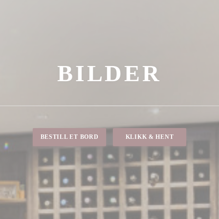
BILDER
BESTILL ET BORD
KLIKK & HENT