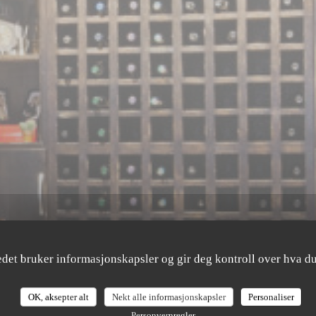
edet bruker informasjonskapsler og gir deg kontroll over hva du
OK, aksepter alt
Nekt alle informasjonskapsler
Personaliser
Personvernregler