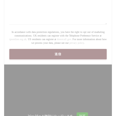
In accordance with data protection regulations, you have the right to opt out of marketing
communications. UK residents can register with the Telephone Preference Service at
tpsonline.org.uk
. US residents can register at
donotcall.gov
. For more information about how
we process your data, please see our
privacy policy
.