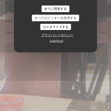
SALENTO MARAIS
全てに同意する
|
PARIS
すべてのクッキーを拒否する
カスタマイズする
予約
プライバシーポリシー
取り除く
undefined