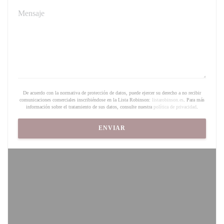
De acuerdo con la normativa de protección de datos, puede ejercer su derecho a no recibir
comunicaciones comerciales inscribiéndose en la Lista Robinson:
listarobinson.es
. Para más
información sobre el tratamiento de sus datos, consulte nuestra
política de privacidad
.