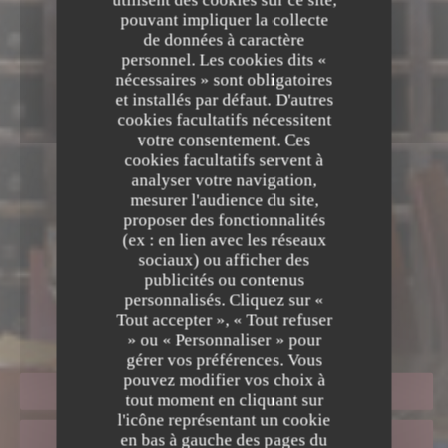
utilisent des cookies sur ce site,
pouvant impliquer la collecte
de données à caractère
personnel. Les cookies dits «
nécessaires » sont obligatoires
et installés par défaut. D'autres
cookies facultatifs nécessitent
votre consentement. Ces
cookies facultatifs servent à
analyser votre navigation,
mesurer l'audience du site,
proposer des fonctionnalités
(ex : en lien avec les réseaux
sociaux) ou afficher des
publicités ou contenus
SALENTO MARAIS
personnalisés. Cliquez sur «
Tout accepter », « Tout refuser
|
PARIS
» ou « Personnaliser » pour
gérer vos préférences. Vous
pouvez modifier vos choix à
RÉSERVER
tout moment en cliquant sur
l'icône représentant un cookie
VENTE À EMPORTER
en bas à gauche des pages du